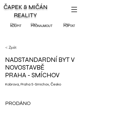
ČAPEK & MIČÁN
REALITY
Chci
Chci
Chci
KOUPIT
PRONAJMOUT
POPTAT
< Zpět
NADSTANDARDNÍ BYT V
NOVOSTAVBĚ
PRAHA - SMÍCHOV
Kobrova, Praha 5-Smíchov, Česko
PRODÁNO