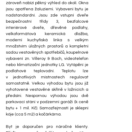
zároveň nabízí pěkný výhled do okolí. Okna 
jsou opatřena žaluziemi. Vybavení bytu je 
nadstandardní. Jsou zde vstupní dveře 
bezpečnostní třídy 3, bezfalcové 
interiérové dveře, dřevěné podlahy, 
velkoformátová keramická dlažba, 
moderní kuchyňská linka s velkým 
množstvím úložných prostorů a kompletní 
sadou vestavěných spotřebičů, koupelnové 
vybavení zn. Villeroy & Boch, videotelefon 
nebo klimatizační jednotky LG. Vytápění je 
podlahové teplovodní. Teplotu lze 
v jednotlivých místnostech regulovat 
samostatně. Velkou výhodou bytu jsou již 
vyhotovené vestavěné skříně v ložnicích a 
předsíni. Nespornou výhodou jsou dvě 
parkovací stání v podzemní garáži (k ceně 
bytu + 1 mil. Kč). Samozřejmostí je sklepní 
kóje (cca 5 m2) a kočárkárna. 
Byt je doporučen pro náročné klienty. 