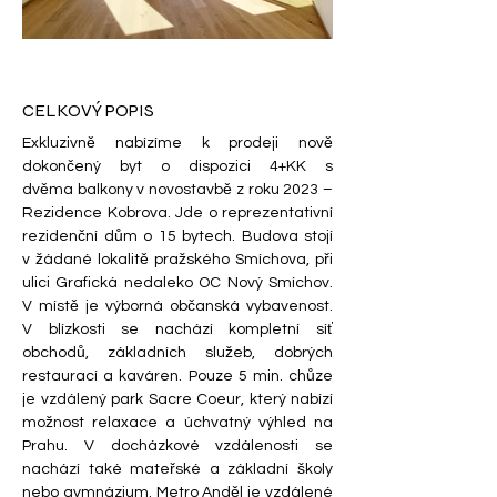
CELKOVÝ POPIS
Exkluzivně nabízíme k prodeji nově 
dokončený byt o dispozici 4+KK s 
dvěma balkony v novostavbě z roku 2023 – 
Rezidence Kobrova. Jde o reprezentativní 
rezidenční dům o 15 bytech. Budova stojí 
v žádané lokalitě pražského Smíchova, při 
ulici Grafická nedaleko OC Nový Smíchov. 
V místě je výborná občanská vybavenost. 
V blízkosti se nachází kompletní síť 
obchodů, základních služeb, dobrých 
restaurací a kaváren. Pouze 5 min. chůze 
je vzdálený park Sacre Coeur, který nabízí 
možnost relaxace a úchvatný výhled na 
Prahu. V docházkové vzdálenosti se 
nachází také mateřské a základní školy 
nebo gymnázium. Metro Anděl je vzdálené 