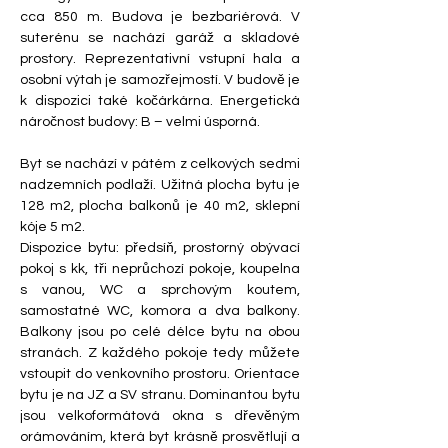
cca 850 m. Budova je bezbariérová. V 
suterénu se nachází garáž a skladové 
prostory. Reprezentativní vstupní hala a 
osobní výtah je samozřejmostí. V budově je 
k dispozici také kočárkárna. Energetická 
náročnost budovy: B – velmi úsporná.
Byt se nachází v pátém z celkových sedmi 
nadzemních podlaží. Užitná plocha bytu je 
128 m2, plocha balkonů je 40 m2, sklepní 
kóje 5 m2.
Dispozice bytu: předsíň, prostorný obývací 
pokoj s kk, tři neprůchozí pokoje, koupelna 
s vanou, WC a sprchovým koutem, 
samostatné WC, komora a dva balkony. 
Balkony jsou po celé délce bytu na obou 
stranách. Z každého pokoje tedy můžete 
vstoupit do venkovního prostoru. Orientace 
bytu je na JZ a SV stranu. Dominantou bytu 
jsou 
velkoformátová okna s dřevěným 
orámováním, která byt krásně prosvětlují a 