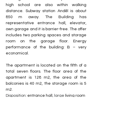
high school are also within walking 
distance. Subway station Anděl is about 
850 m away. The Building has 
representative entrance hall, elevator, 
own garage and it is barrier-free. The offer 
includes two parking spaces and storage 
room on the garage floor. Energy 
performance of the building: B – very 
economical.
The apartment is located on the fifth of a 
total seven floors. The floor area of the 
apartment is 128 m2, the area of the 
balconies is 40 m2, the storage room is 5 
m2.
Disposition
: entrance hall, 
large 
living room 
with fully equipped open kitchen, 
bathroom with walk-in shower and 
bathtub, three separate rooms, separate 
toilet, storage room and two balconies. 
Balconies are along the entire length of 