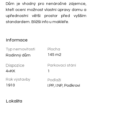
Dům je vhodný pro nenáročné zájemce, 
kteří ocení možnost vlastní úpravy domu a 
upřednostní větší prostor před vyšším 
standardem. Bližší info u makléře.
Informace
Typ nemovitosti
Plocha
145 m2
Rodinný dům
Dispozice
Parkovací stání
4+KK
1
Rok výstavby
Podlaží
1910
I.PP, I.NP, Podkroví
Lokalita