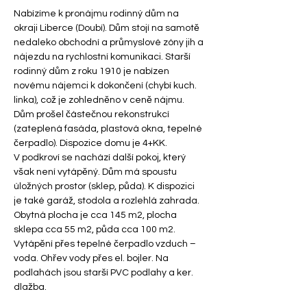
Nabízíme k pronájmu rodinný dům na 
okraji Liberce (Doubí). Dům stojí na samotě 
nedaleko obchodní a průmyslové zóny jih a 
nájezdu na rychlostní komunikaci. Starší 
rodinný dům z roku 1910 je nabízen 
novému nájemci k dokončení (chybí kuch. 
linka), což je zohledněno v ceně nájmu. 
Dům prošel částečnou rekonstrukcí 
(zateplená fasáda, plastová okna, tepelné 
čerpadlo). Dispozice domu je 4+KK. 
V podkroví se nachází další pokoj, který 
však není vytápěný. Dům má spoustu 
úložných prostor (sklep, půda). K dispozici 
je také garáž, stodola a rozlehlá zahrada. 
Obytná plocha je cca 145 m2, plocha 
sklepa cca 55 m2, půda cca 100 m2. 
Vytápění přes tepelné čerpadlo vzduch – 
voda. Ohřev vody přes el. bojler. Na 
podlahách jsou starší PVC podlahy a ker. 
dlažba.