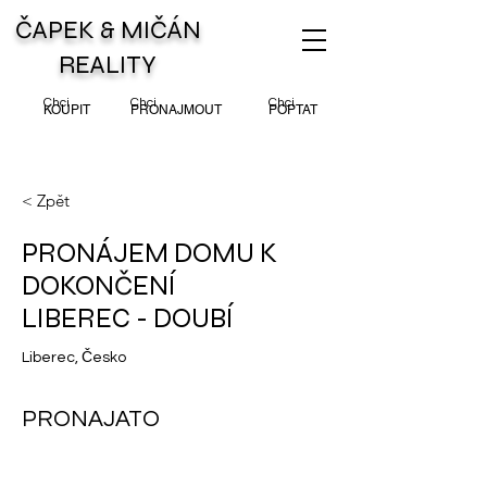
ČAPEK & MIČÁN
REALITY
Chci
Chci
Chci
KOUPIT
PRONAJMOUT
POPTAT
< Zpět
PRONÁJEM DOMU K
DOKONČENÍ
LIBEREC - DOUBÍ
Liberec, Česko
PRONAJATO